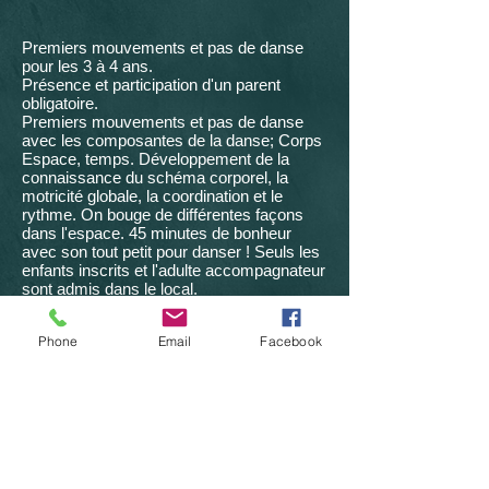
Premiers mouvements et pas de danse
pour les 3 à 4 ans.
Présence et participation d'un parent
obligatoire.
Premiers mouvements et pas de danse
avec les composantes de la danse; Corps
Espace, temps. Développement de la
connaissance du schéma corporel, la
motricité globale, la coordination et le
rythme. On bouge de différentes façons
dans l'espace. 45 minutes de bonheur
avec son tout petit pour danser ! Seuls les
enfants inscrits et l'adulte accompagnateur
sont admis dans le local.
Ce cours s'adresse autant aux filles qu'aux
garçons.
Phone
Email
Facebook
Groupe mixte, 24 semaines, 45 minutes.
- COSTUMES :
Classique pour les filles :
Léotard noir, collant rose, demi-pointe de
ballet rose. (Disponible à la boutique à
notre boutique en ligne) Cheveux attachés
obligatoire
Classique pour les garçons : Legging noir